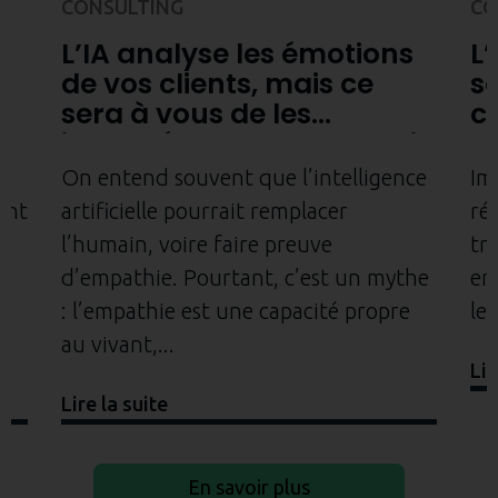
CONSULTING
CO
L’IA analyse les émotions
L’
de vos clients, mais ce
se
sera à vous de les
c
interpréter avec empathie
s
On entend souvent que l’intelligence
Imp
ent
artificielle pourrait remplacer
ré
ne
l’humain, voire faire preuve
tr
d’empathie. Pourtant, c’est un mythe
en
e
: l’empathie est une capacité propre
leu
au vivant,
Lir
Lire la suite
En savoir plus