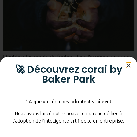
Identifiez les points de friction dans l’expérience de vos
collaborateurs et mettez en œuvre des solutions pour
🚀 Découvrez corai by
les améliorer.
Baker Park
Cartographier votre
expérience collaborateur
L’IA que vos équipes adoptent vraiment.
(Employee Journey Map)
Nous avons lancé notre nouvelle marque dédiée à
l’adoption de l’intelligence artificielle en entreprise.