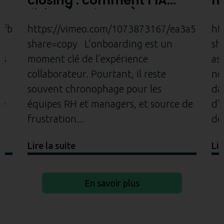
closing : comment l’IA
m
libère (vraiment) le
m
potentiel des
C
2fbe1ece?
https://vimeo.com/1073873167/ea3a5282de
ht
commerciaux
r
share=copy L’onboarding est un
sh
p
es
moment clé de l’expérience
as
collaborateur. Pourtant, il reste
no
souvent chronophage pour les
da
de
équipes RH et managers, et source de
d’
frustration
de
Lire la suite
Lir
En savoir plus