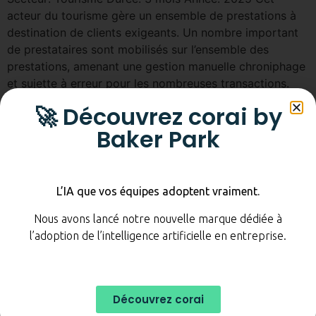
acteur du tourisme gère un ensemble de prestations à
destination de clients exigeants. Un nombre important
de prestataires sont mobilisés sur l’ensemble des
prestations, amenant une gestion manuelle chroniphage
et sujette à erreur pour les nombreuses transactions.
L’objectif était ici d’automatiser la quasi-totalité du
🚀 Découvrez corai by
processus de communication […]
Baker Park
Inscrivez-vous à notre
L’IA que vos équipes adoptent vraiment.
newsletter
Nous avons lancé notre nouvelle marque dédiée à
l’adoption de l’intelligence artificielle en entreprise.
Découvrez corai