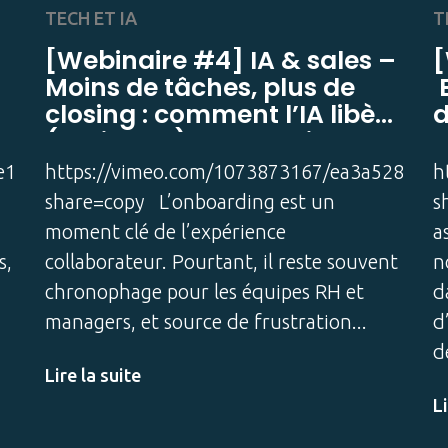
TECH ET IA
T
[Webinaire #4] IA & sales –
[
Moins de tâches, plus de
E
closing : comment l’IA libère
d
(vraiment) le potentiel des
?
 ?
commerciaux
r
e1ece?
https://vimeo.com/1073873167/ea3a5282de?
h
p
share=copy L’onboarding est un
s
moment clé de l’expérience
a
s,
collaborateur. Pourtant, il reste souvent
n
chronophage pour les équipes RH et
d
managers, et source de frustration
d
d
Lire la suite
Li