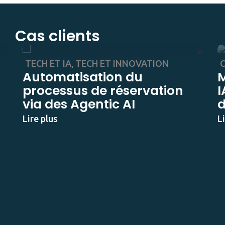
Cas clients
TECH ET IA
,
TECH ET INNOVATION
Automatisation du
M
processus de réservation
I
via des Agentic AI
d
s
Lire plus
L