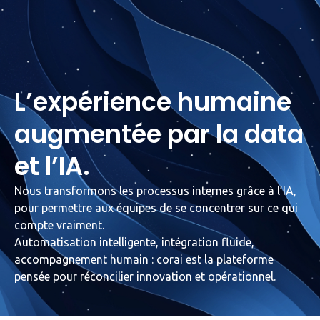
Reservez une démo
L’expérience humaine
augmentée par la data
et l’IA.
Nous transformons les processus internes grâce à l’IA,
pour permettre aux équipes de se concentrer sur ce qui
compte vraiment.
Automatisation intelligente, intégration fluide,
accompagnement humain : corai est la plateforme
pensée pour réconcilier innovation et opérationnel.